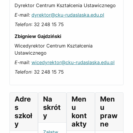
Dyrektor Centrum Kształcenia Ustawicznego
E-mail:
dyrektor@cku-rudaslaska.edu.pl
Telefon
: 32 248 15 75
Zbigniew Gajdziński
Wicedyrektor Centrum Kształcenia
Ustawicznego
E-mail:
wicedyrektor@cku-rudaslaska.edu.pl
Telefon
: 32 248 15 75
Adre
Na
Men
Men
s
skrót
u
u
szkoł
y
kont
praw
y
akty
ne
Załatw