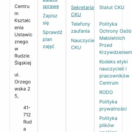
Centru
sprawę
Sekretariat
Statut CKU
m
CKU
Zapisz
Kształc
się
Telefony
Polityka
enia
zaufania
Ochrony Osób
Sprawdź
Ustawic
Małoletnich
plan
Nauczyciele
znego
Przed
zajęć
CKU
w
Krzywdzeniem
Rudzie
Kodeks etyki
Śląskiej
nauczycieli i
ul.
pracowników
Orzego
Centrum
wska 2
RODO
5,
Polityka
41-
prywatności
712
Polityka
Rud
plików
a