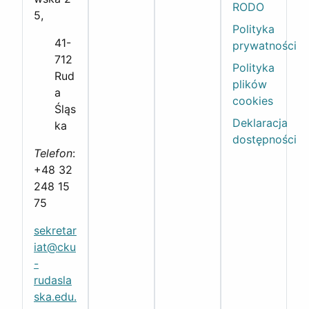
RODO
5,
Polityka
41-
prywatności
712
Polityka
Rud
plików
a
cookies
Śląs
Deklaracja
ka
dostępności
Telefon
:
+48 32
248 15
75
sekretar
iat@cku
-
rudasla
ska.edu.