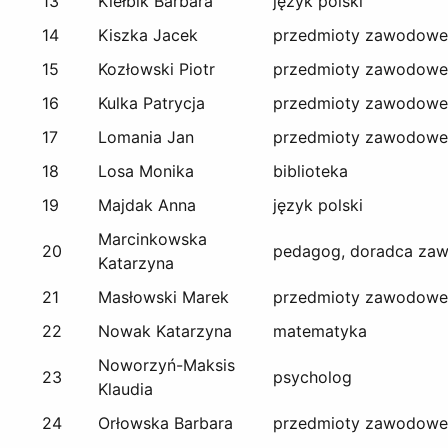
13
Kiełbik Barbara
język polski
14
Kiszka Jacek
przedmioty zawodowe
15
Kozłowski Piotr
przedmioty zawodowe
16
Kulka Patrycja
przedmioty zawodowe
17
Lomania Jan
przedmioty zawodowe
18
Losa Monika
biblioteka
19
Majdak Anna
język polski
Marcinkowska
20
pedagog, doradca za
Katarzyna
21
Masłowski Marek
przedmioty zawodowe
22
Nowak Katarzyna
matematyka
Noworzyń-Maksis
23
psycholog
Klaudia
24
Orłowska Barbara
przedmioty zawodowe