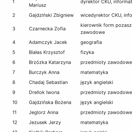
1
dyrektor CKU, informa
Mariusz
2
Gajdziński Zbigniew
wicedyrektor CKU, inf
kierownik form pozasz
3
Czarnecka Zofia
zawodowe
4
Adamczyk Jacek
geografia
5
Białas Krzysztof
fizyka
6
Brzózka Katarzyna
przedmioty zawodowe
7
Burczyk Anna
matematyka
8
Chadaj Sebastian
język angielski
9
Drellok Iwona
przedmioty zawodowe
10
Gajdzińska Bożena
język angielski
11
Jeglorz Anna
przedmioty zawodowe
12
Jezusek Jerzy
matematyka