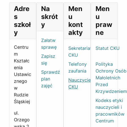
Adre
Na
Men
Men
s
skrót
u
u
szkoł
y
kont
praw
y
akty
ne
Załatw
Centru
sprawę
Sekretariat
Statut CKU
m
CKU
Zapisz
Kształc
się
Telefony
Polityka
enia
zaufania
Ochrony Osób
Sprawdź
Ustawic
Małoletnich
plan
Nauczyciele
znego
Przed
zajęć
CKU
w
Krzywdzeniem
Rudzie
Kodeks etyki
Śląskiej
nauczycieli i
ul.
pracowników
Orzego
Centrum
wska 2